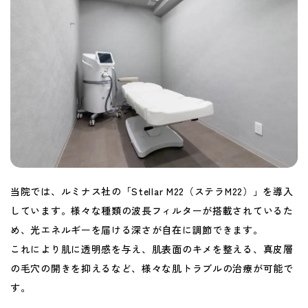
の
内
科
・
皮
膚
科
当院では、ルミナス社の「Stellar M22（ステラM22）」を導入
・
しています。様々な種類の波長フィルターが搭載されているた
泌
め、光エネルギーを届ける深さが自在に調節できます。
これにより肌に透明感を与え、肌表面のキメを整える、真皮層
尿
の毛穴の開きを抑えるなど、様々な肌トラブルの治療が可能で
器
す。