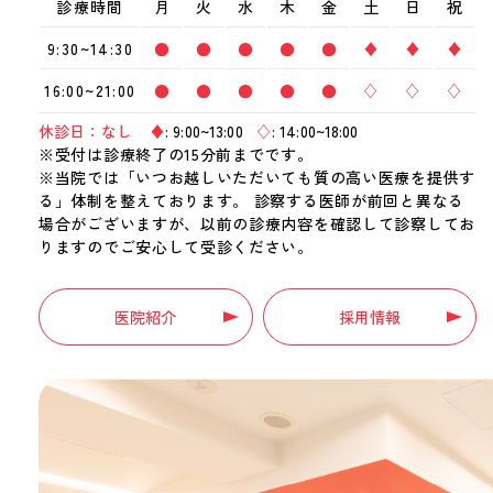
診療時間
月
火
水
木
金
土
日
祝
9:30~14:30
●
●
●
●
●
♦
♦
♦
16:00~21:00
●
●
●
●
●
♢
♢
♢
休診日：なし
♦
: 9:00~13:00
♢
: 14:00~18:00
※受付は診療終了の15分前までです。
※当院では「いつお越しいただいても質の高い医療を提供す
る」体制を整えております。 診察する医師が前回と異なる
場合がございますが、以前の診療内容を確認して診察してお
りますのでご安心して受診ください。
医院紹介
採用情報